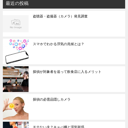
シ
最近の投稿
ョ
盗聴器・盗撮器（カメラ）発見調査
ン
スマホでわかる浮気の兆候とは？
探偵が対象者を追って飲食店に入るメリット
探偵の必需品隠しカメラ
モテない夫？キャバ嬢と浮気疑惑