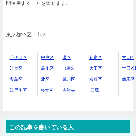
開使用することを禁じます。
東京都23区・都下
千代田区
中央区
港区
新宿区
文京区
江東区
品川区
大田区
世田谷
目黒区
豊島区
北区
荒川区
板橋区
練馬区
江戸川区
吉祥寺
三鷹
杉並区
この記事を書いている人