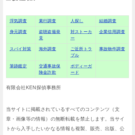
浮気調査
素行調査
人探し
結婚調査
身元調査
盗聴盗撮発
対ストーカ
企業信用調査
見
ー
スパイ対策
海外調査
ご近所トラ
事故物件調査
ブル
筆跡鑑定
交通事故保
ボディーガ
険金詐欺
ード
有限会社KEN探偵事務所
当サイトに掲載されているすべてのコンテンツ（文
章・画像等の情報）の無断転載を禁止します。当サイ
トから入手したいかなる情報も複製、販売、出版、公